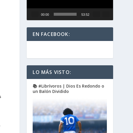
00:00
53:52
EN FACEBOOK:
LO MÁS VISTO:
📚 #Librívoros | Dios Es Redondo o
un Balón Dividido
s
,