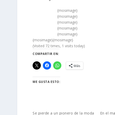
{mosimage}
{mosimage}
{mosimage}
{mosimage}
{mosimage}
{mosimage}{mosimage}
(Visited 72 times, 1 visits today)
COMPARTIR EN:
Más
ME GUSTA ESTO:
Se pierde a un pionero de la moda
En el ma