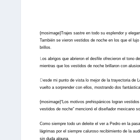
{mosimage}Trajes sastre en todo su esplendor y eleganc
También se vieron vestidos de noche en los que el lujo
brillos.
L
os abrigos que abrieron el desfile ofrecieron el tono
mientras que los vestidos de noche brillaron con alusi
D
esde mi punto de vista lo mejor de la trayectoria de 
vuelto a sorprender con ellos, mostrando dos fantástic
{mosimage}“Los motivos prehispánicos logran vestidos de
vestidos de noche” mencionó el diseñador mexicano sob
Como siempre todo un deleite el ver a Pedro en la pasa
lágrimas por el siempre caluroso recibimiento de la au
sin duda alguna.