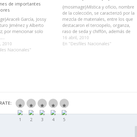
ones de importantes
{mosimage}Mística y oficio, nombre
ores
de la colección, se caracterizó por la
e}Araceli García, Jossy
mezcla de materiales, entre los que
rturo Jiménez y Alberto
destacaron el terciopelo, organza,
z; por mencionar solo
raso de seda y chiffón, además de
……
aplicaciones y bordados a mano.…..
16 abril, 2010
, 2010
En "Desfiles Nacionales"
iles Nacionales"
RATE: