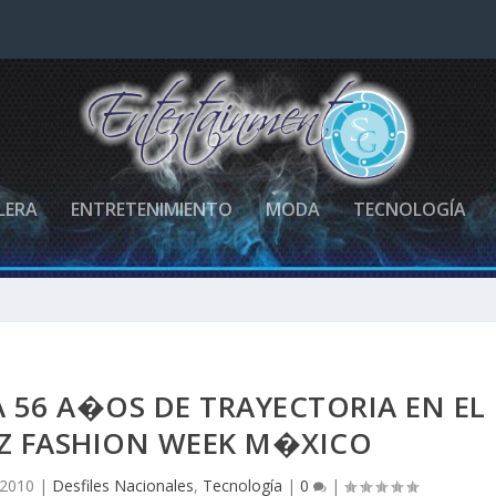
LERA
ENTRETENIMIENTO
MODA
TECNOLOGÍA
 56 A�OS DE TRAYECTORIA EN EL
Z FASHION WEEK M�XICO
 2010
|
Desfiles Nacionales
,
Tecnología
|
0
|