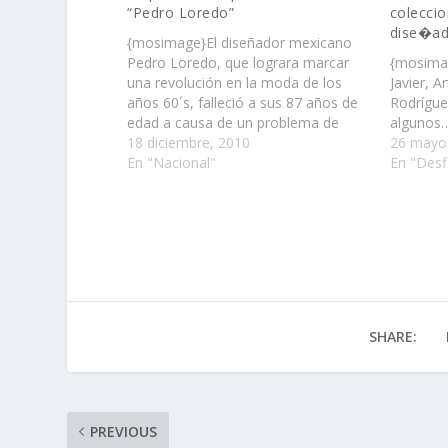
“Pedro Loredo”
colecci
dise�ad
{mosimage}El diseñador mexicano
Pedro Loredo, que lograra marcar
{mosimag
una revolución en la moda de los
Javier, A
años 60´s, falleció a sus 87 años de
Rodrígue
edad a causa de un problema de
algunos
corazón……
18 diciembre, 2010
26 mayo
En "Nacional"
En "Desf
SHARE:
PREVIOUS