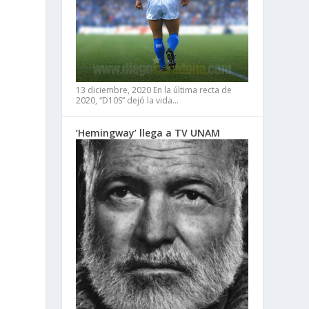
13 diciembre, 2020
En la última recta de
2020, “D10S” dejó la vida…
‘Hemingway’ llega a TV UNAM