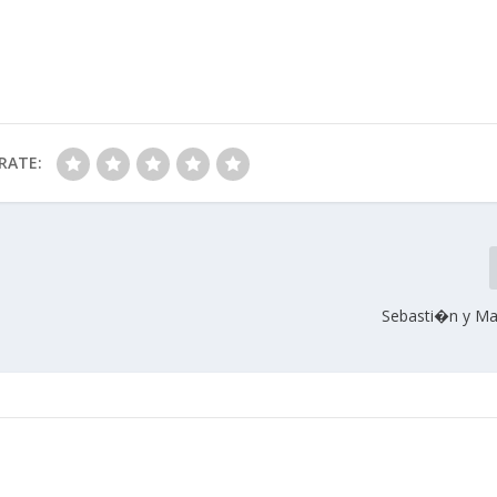
RATE:
Sebasti�n y Ma