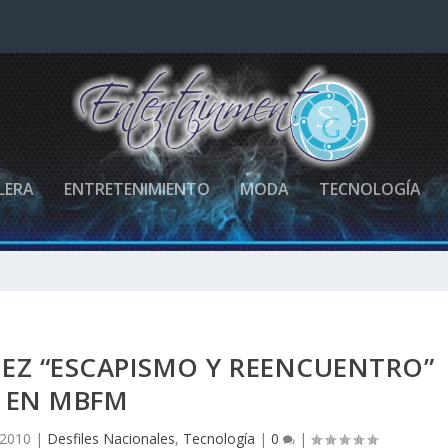
LERA
ENTRETENIMIENTO
MODA
TECNOLOGÍA
EZ “ESCAPISMO Y REENCUENTRO”
EN MBFM
 2010
|
Desfiles Nacionales
,
Tecnología
|
0
|