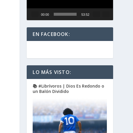
00:00
53:52
EN FACEBOOK:
LO MÁS VISTO:
l
📚 #Librívoros | Dios Es Redondo o
un Balón Dividido