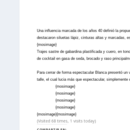
Una influencia marcada de los años 40 definió la prop
destacaron siluetas lápiz, cinturas altas y marcadas, 
{mosimage}
T
rajes sastre de gabardina plastificada y cuero, en ton
de cocktail en gasa de seda, brocado y raso principalm
Para cerrar de forma espectacular Blanca presentó un ve
talle, el cual lucia más que espectacular, simplemente 
{mosimage}
{mosimage}
{mosimage}
{mosimage}
{mosimage}{mosimage}
(Visited 68 times, 1 visits today)
COMPARTIR EN: