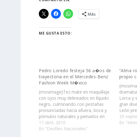
Más
ME GUSTA ESTO:
Pedro Loredo festeja 56 a�os de
“Alma ro
trayectoria en el Mercedes-Benz
propio 
Fashion Week M�xico
{mosimag
{mosimage}Tez mate en maquillaje
dramatur
con ojos muy delineados en líquido
Lorca y 
negro, culminando con pestañas
gran dis
pronunciadas hacia afuera, boca y
León pre
pómulos naturales y peinados en
Primave
29 septi
cabello recogido de forma sencilla
17 abril, 2010
En "Inter
con volumen cónico, Pedro Loredo
En "Desfiles Nacionales"
nos mostró su colección otoño