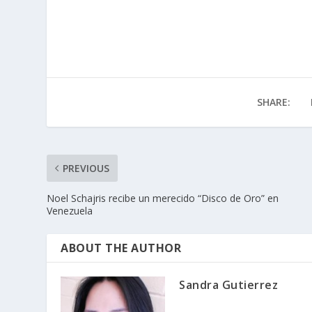
invierno 2010 donde recibió un
emotivo aplauso por sus 56 años…
SHARE:
PREVIOUS
Noel Schajris recibe un merecido “Disco de Oro” en
Venezuela
ABOUT THE AUTHOR
Sandra Gutierrez