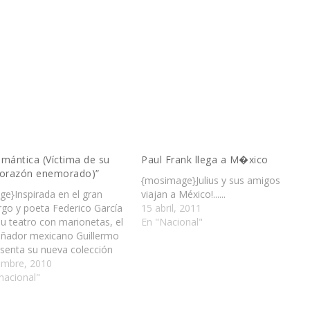
mántica (Víctima de su
Paul Frank llega a M�xico
corazón enemorado)”
{mosimage}Julius y sus amigos
e}Inspirada en el gran
viajan a México!......
go y poeta Federico García
15 abril, 2011
su teatro con marionetas, el
En "Nacional"
eñador mexicano Guillermo
senta su nueva colección
ra-Verano 2011……
embre, 2010
nacional"