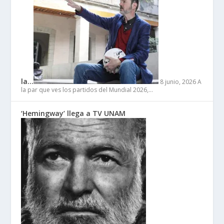
la…
8 junio, 2026
A
la par que ves los partidos del Mundial 2026,…
‘Hemingway’ llega a TV UNAM