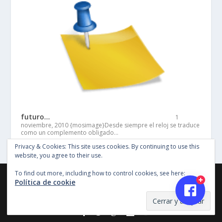
futuro…
1
noviembre, 2010
{mosimage}Desde siempre el reloj se traduce
como un complemento obligado…
Privacy & Cookies: This site uses cookies. By continuing to use this
website, you agree to their use.
To find out more, including how to control cookies, see here:
©Copyright Entertainment SG 2018, Todos los derechos
Política de cookie
reservados, Imagenes y material en este sitio no pueden ser
reproducidas sin permiso