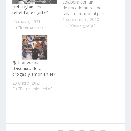
colabora con un
Bob Dylan “es
destacado artista de
rebeldía, es grito”
talla internacional para
lanzar una edición
1 septiembre, 2010
26 mayo, 2021
limitada......
En "Passeggiata"
En "Internacional"
📚 Librívoros |
Basquiat: dolor,
drogas y amor en NY
23 enero, 2021
En "Entretenimiento"