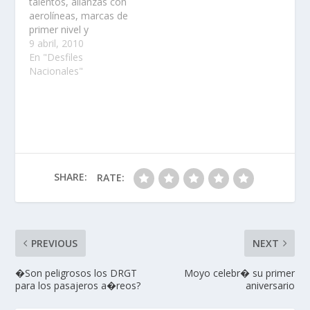
talentos, alianzas con
aerolíneas, marcas de
primer nivel y
actividades como
9 abril, 2010
showrooms
En "Desfiles
mensuales son
Nacionales"
algunas de las
acciones que se
implementarán este
2010......
SHARE:
RATE:
PREVIOUS
NEXT
�Son peligrosos los DRGT
Moyo celebr� su primer
para los pasajeros a�reos?
aniversario