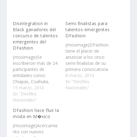
Disintegration in
Semi-finalistas para
Black ganadores del
talentos emergentes
concurso de talentos
DFashion
emergentes del
{mosimage}DFashion
DFashion
tiene el placer de
{mosimage}Se
anunciar a los cinco
inscribieron más de 24
semi-finalistas de su
participantes de
primera convocatoria
entidades como:
para talentos
8 marzo, 2010
Chiapas, Coahuila,
emergentes……
En "Desfiles
Distrito Federal,
15 marzo, 2010
Nacionales"
Estado de México,
En "Desfiles
Guanajuato, Nuevo
Nacionales"
León, Querétaro,
DFashion hace fluir la
Quintana Roo, Sonora
moda en M�xico
y Zacatecas……
{mosimage}Acercamie
nto con nuevos