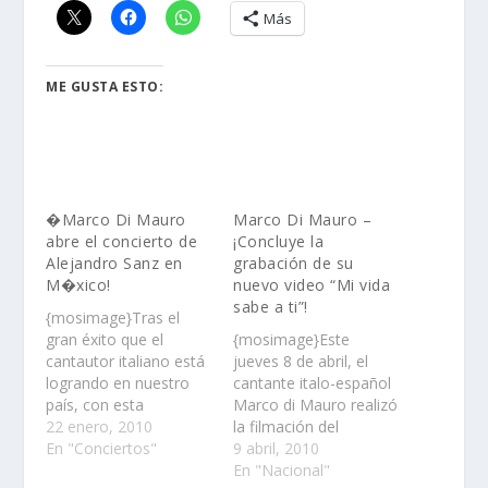
Más
ME GUSTA ESTO:
�Marco Di Mauro
Marco Di Mauro –
abre el concierto de
¡Concluye la
Alejandro Sanz en
grabación de su
M�xico!
nuevo video “Mi vida
sabe a ti”!
{mosimage}Tras el
gran éxito que el
{mosimage}Este
cantautor italiano está
jueves 8 de abril, el
logrando en nuestro
cantante italo-español
país, con esta
Marco di Mauro realizó
invitación, reitera una
22 enero, 2010
la filmación del
vez más su enorme
En "Conciertos"
videoclip de su
9 abril, 2010
popularidad con el
segundo sencillo “Mi
En "Nacional"