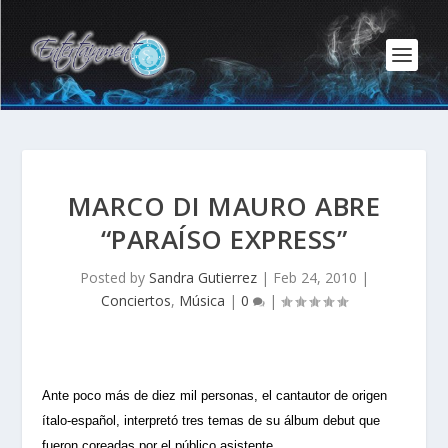
MARCO DI MAURO ABRE
“PARAÍSO EXPRESS”
Posted by
Sandra Gutierrez
|
Feb 24, 2010
|
Conciertos
,
Música
|
0
|
Ante poco más de diez mil personas, el cantautor de origen
ítalo-español, interpretó tres temas de su álbum debut que
fueron coreadas por el público asistente.