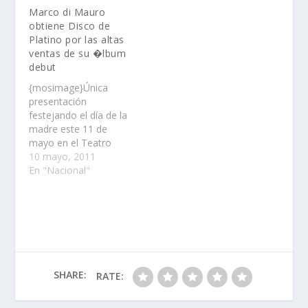
público mexicano......
vida sabe a ti”, tema
Marco di Mauro
que se desprende de
obtiene Disco de
su álbum debut de
Platino por las altas
título homónimo……
ventas de su �lbum
debut
{mosimage}Única
presentación
festejando el día de la
madre este 11 de
mayo en el Teatro
Metropólitan……
10 mayo, 2011
En "Nacional"
SHARE:
RATE: