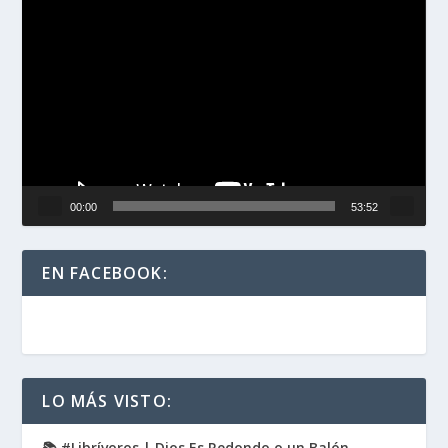
Reproductor
de
vídeo
00:00
53:52
EN FACEBOOK:
LO MÁS VISTO:
📚 #Librívoros | Dios Es Redondo o un Balón