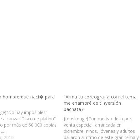
hombre que naci� para
“Arma tu coreografía con el tema
me enamoré de ti (versión
bachata)”
e}“No hay imposibles”
 alcanza “Disco de platino”
{mosimage}Con motivo de la pre-
o por más de 60,000 copias
venta especial, arrancada en
s……
diciembre, niños, jóvenes y adultos
, 2010
bailaron al ritmo de este gran tema y