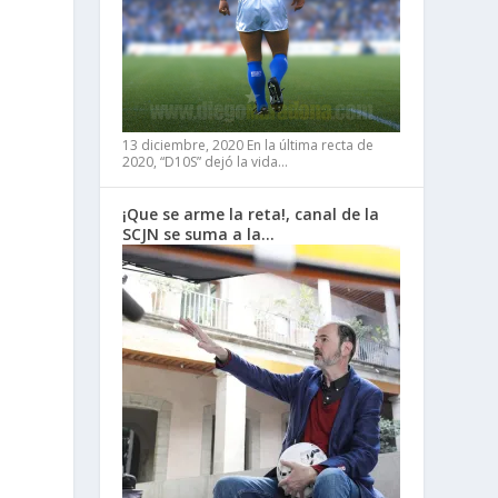
13 diciembre, 2020
En la última recta de
2020, “D10S” dejó la vida…
¡Que se arme la reta!, canal de la
SCJN se suma a la…