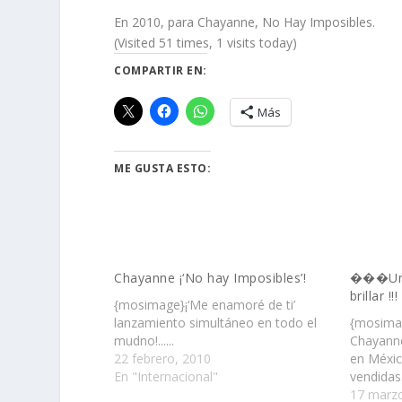
En 2010, para Chayanne, No Hay Imposibles.
(Visited 51 times, 1 visits today)
COMPARTIR EN:
Más
ME GUSTA ESTO:
Chayanne ¡‘No hay Imposibles’!
���Un 
brillar !!!
{mosimage}¡‘Me enamoré de ti’
lanzamiento simultáneo en todo el
{mosimag
mudno!......
Chayanne
22 febrero, 2010
en Méxic
En "Internacional"
vendida
17 marzo