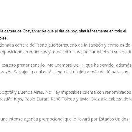
 la carrera de Chayanne: ya que el día de hoy, simultáneamente en todo el
bles!
lardonada carrera del ícono puertorriqueño de la canción y como es de
omposiciones románticas y temas rítmicos que caracterizan su sonido
 exitoso primer sencillo, Me Enamoré De Ti, que ha servido, además
razón Salvaje, la cual está siendo distribuida a más de 60 países en
 Bogotá y Buenos Aires, No Hay Imposibles cuenta con renombrados
bastián Krys, Pablo Durán, René Toledo y Javier Diaz a la cabeza de l
una intensa agenda promocional que lo llevará por Estados Unidos,