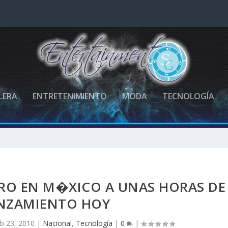
LERA
ENTRETENIMIENTO
MODA
TECNOLOGÍA
RO EN M�XICO A UNAS HORAS DE
ANZAMIENTO HOY
b 23, 2010
|
Nacional
,
Tecnología
|
0
|