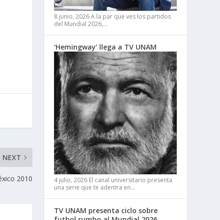
8 junio, 2026
A la par que ves los partidos
del Mundial 2026,…
‘Hemingway’ llega a TV UNAM
NEXT
éxico 2010
4 julio, 2026
El canal universitario presenta
una serie que te adentra en…
TV UNAM presenta ciclo sobre
futbol rumbo al Mundial 2026