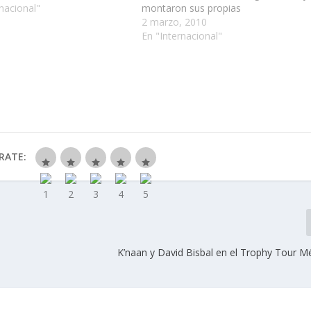
nacional"
montaron sus propias
coreografías……
2 marzo, 2010
En "Internacional"
RATE:
K’naan y David Bisbal en el Trophy Tour M