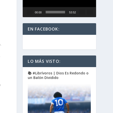
00:00
53:52
EN FACEBOOK:
.
,
LO MÁS VISTO:
📚 #Librívoros | Dios Es Redondo o
un Balón Dividido
a