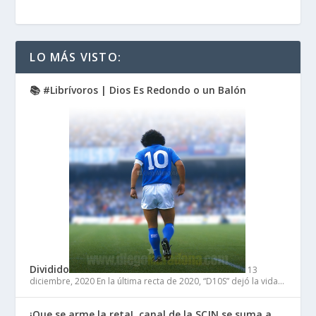
LO MÁS VISTO:
📚 #Librívoros | Dios Es Redondo o un Balón
Dividido
13
diciembre, 2020
En la última recta de 2020, “D10S” dejó la vida…
¡Que se arme la reta!, canal de la SCJN se suma a