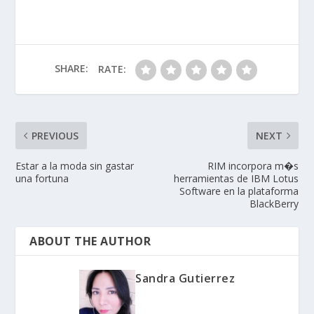
un nuevo mundo. Se
encuentra muy
adentro del cinturón de
asteroides, a menos
de 4 meses del
SHARE:
RATE:
asteroide gigante
Vesta……
PREVIOUS
NEXT
Estar a la moda sin gastar
RIM incorpora m�s
una fortuna
herramientas de IBM Lotus
Software en la plataforma
BlackBerry
ABOUT THE AUTHOR
Sandra Gutierrez