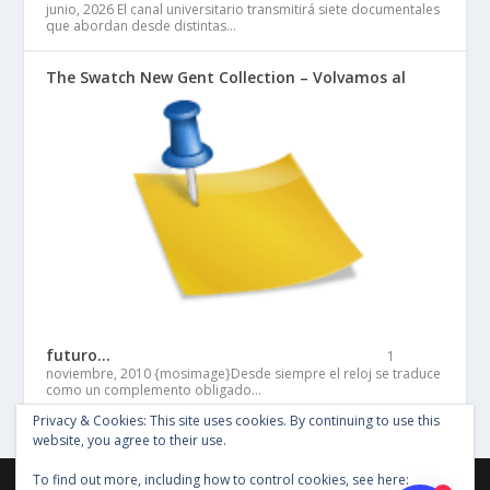
junio, 2026
El canal universitario transmitirá siete documentales
que abordan desde distintas…
The Swatch New Gent Collection – Volvamos al
futuro…
1
noviembre, 2010
{mosimage}Desde siempre el reloj se traduce
como un complemento obligado…
Privacy & Cookies: This site uses cookies. By continuing to use this
website, you agree to their use.
To find out more, including how to control cookies, see here:
©Copyright Entertainment SG 2018, Todos los derechos