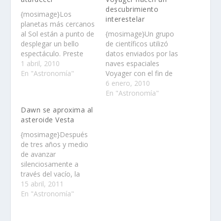
descubrimiento
{mosimage}Los
interestelar
planetas más cercanos
al Sol están a punto de
{mosimage}Un grupo
desplegar un bello
de científicos utilizó
espectáculo. Preste
datos enviados por las
atención al atardecer,
1 abril, 2010
naves espaciales
este fin de semana,
En "Astronomía"
Voyager con el fin de
para ver una brillante
entender cómo
6 enero, 2010
conjunción entre
interacciona la
En "Astronomía"
Venus y Mercurio……
heliosfera con una
Dawn se aproxima al
nube interestelar……
asteroide Vesta
{mosimage}Después
de tres años y medio
de avanzar
silenciosamente a
través del vacío, la
nave espacial Dawn
15 abril, 2011
(Amanecer, en idioma
En "Astronomía"
español), de la NASA,
está en el umbral de