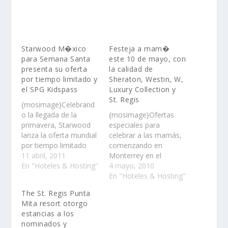
Starwood M�xico
Festeja a mam�
para Semana Santa
este 10 de mayo, con
presenta su oferta
la calidad de
por tiempo limitado y
Sheraton, Westin, W,
el SPG Kidspass
Luxury Collection y
St. Regis
{mosimage}Celebrand
o la llegada de la
{mosimage}Ofertas
primavera, Starwood
especiales para
lanza la oferta mundial
celebrar a las mamás,
por tiempo limitado
comenzando en
para ahorrar hasta el
11 abril, 2011
Monterrey en el
30% en todas las
En "Hoteles & Hosting"
Sheraton Ambassador
4 mayo, 2010
reservaciones de
con un buffet de
En "Hoteles & Hosting"
estancias entre el 31
desayuno en donde la
The St. Regis Punta
de marzo y el 30 de
mamá que vaya
Mita resort otorgo
mayo del 2011……
acompañada por dos
estancias a los
miembros de su
nominados y
familia, desayuna