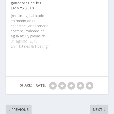
ganadores de los
gratis. Para el buffet
EMMYS 2010
especial de comida y
cena Sheraton se
{mosimage}Ubicado
encargara de
en medio de un
consentirlas al regalar
espectacular escenario
detalles…
costero, rodeado de
agua azul y playas de
arena blanca, The St.
31 agosto, 2010
Regis Punta Mita
En "Hoteles & Hosting"
ofreció estancias
exclusivas como parte
del regalo VIP para las
celebridades del Emmy
2010……
SHARE:
RATE:
PREVIOUS
NEXT