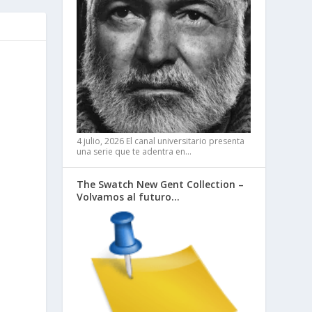
4 julio, 2026
El canal universitario presenta
una serie que te adentra en…
The Swatch New Gent Collection –
Volvamos al futuro…