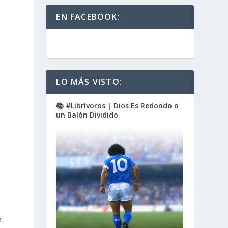
EN FACEBOOK:
LO MÁS VISTO:
📚 #Librívoros | Dios Es Redondo o
un Balón Dividido
e
e