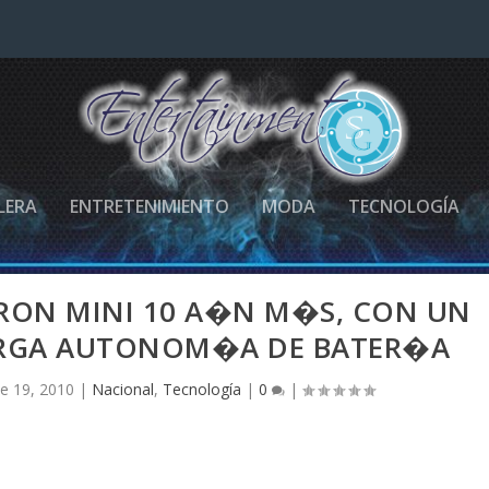
LERA
ENTRETENIMIENTO
MODA
TECNOLOGÍA
IRON MINI 10 A�N M�S, CON UN
ARGA AUTONOM�A DE BATER�A
e 19, 2010
|
Nacional
,
Tecnología
|
0
|