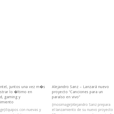
Intel, juntos una vez m�s
Alejandro Sanz – Lanzará nuevo
strar lo �ltimo en
proyecto “Canciones para un
d, gaming y
paraíso en vivo”
nimiento
{mosimage}Alejandro Sanz prepara
ge}Equipos con nuevas y
el lanzamiento de su nuevo proyecto