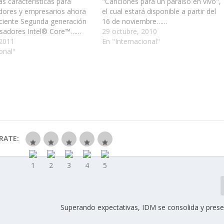
s características para
"Canciones para un paraíso en vivo",
ores y empresarios ahora
el cual estará disponible a partir del
eciente Segunda generación
16 de noviembre……
esadores Intel® Core™……
29 octubre, 2010
 2011
En "Internacional"
onal"
RATE:
Superando expectativas, IDM se consolida y pres