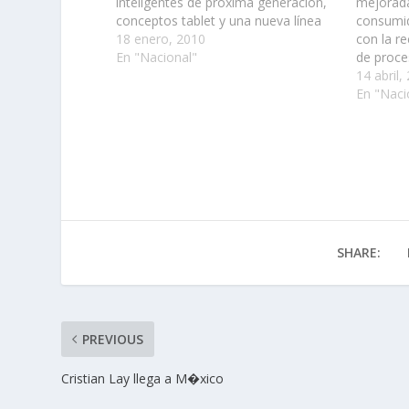
inteligentes de próxima generación,
mejorada
conceptos tablet y una nueva línea
consumid
de portátiles inspirados en el
18 enero, 2010
con la r
diseño……
En "Nacional"
de proc
14 abril,
En "Naci
SHARE:
PREVIOUS
Cristian Lay llega a M�xico