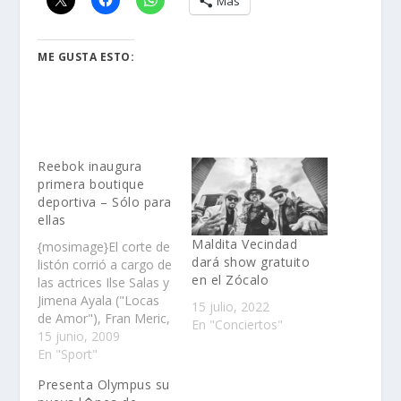
Más
ME GUSTA ESTO:
Reebok inaugura
primera boutique
deportiva – Sólo para
ellas
Maldita Vecindad
{mosimage}El corte de
dará show gratuito
listón corrió a cargo de
en el Zócalo
las actrices Ilse Salas y
Jimena Ayala ("Locas
15 julio, 2022
de Amor"), Fran Meric,
En "Conciertos"
así como Sergio
15 junio, 2009
"Gaucho" Ávila,
En "Sport"
jugador de las Chivas
Presenta Olympus su
Rayadas de