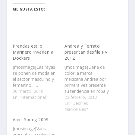
ME GUSTA ESTO:
Prendas estilo
Andrea y Ferrato
Marinero Invaden a
presentan desfile PV
Dockers
2012
{mosimage}Las rayas
{mosimage}Llena de
se ponen de moda en
color la marca
el sector masculino y
mexicana Andrea por
femenino……
primera vez presenta
30 marzo, 2010
su tendencia en ropa y
En "Internacional"
calzado para dama y
23 febrero, 2012
caballero en una
En "Desfiles
pasarela llena de
Nacionales"
color……
Vans Spring 2009
{mosimage}Vans
presento su colección