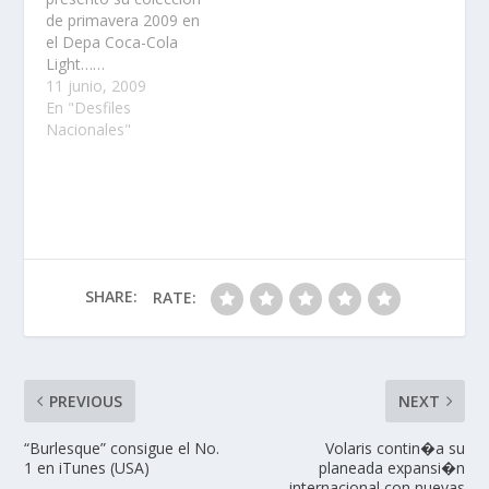
de primavera 2009 en
el Depa Coca-Cola
Light……
11 junio, 2009
En "Desfiles
Nacionales"
SHARE:
RATE:
PREVIOUS
NEXT
“Burlesque” consigue el No.
Volaris contin�a su
1 en iTunes (USA)
planeada expansi�n
internacional con nuevas