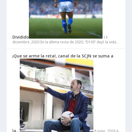
Dividido
13
diciembre, 2020
En la última recta de 2020, “D10S” dejó la vida…
¡Que se arme la reta!, canal de la SCJN se suma a
la…
8 junio, 2026
A