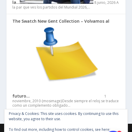
la…
8 junio, 2026
A
la par que ves los partidos del Mundial 2026,…
The Swatch New Gent Collection – Volvamos al
futuro…
1
noviembre, 2010
{mosimage}Desde siempre el reloj se traduce
como un complemento obligado…
Privacy & Cookies: This site uses cookies. By continuing to use this
website, you agree to their use.
To find out more, including how to control cookies, see here:
©Copyright Entertainment SG 2018, Todos los derechos