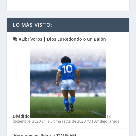
LO MÁS VISTO:
📚 #Librívoros | Dios Es Redondo o un Balón
Dividido
13
diciembre, 2020
En la última recta de 2020, “D10S” dejó la vida…
‘Hemingway’ llega a TV UNAM