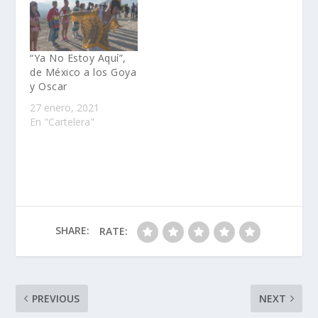
vocalista León Larregui
hizo una pausa en el
repertorio para
pronunciarse sobre la
“Ya No Estoy Aquí”,
desaparición de los
de México a los Goya
43…
y Oscar
27 enero, 2021
En "Cartelera"
SHARE:
RATE:
PREVIOUS
NEXT