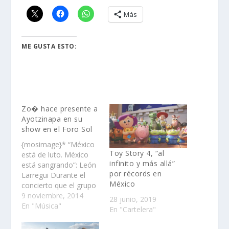
Más
ME GUSTA ESTO:
Zo� hace presente a
Ayotzinapa en su
show en el Foro Sol
{mosimage}* “México
Toy Story 4, “al
está de luto. México
infinito y más allá”
está sangrando”: León
por récords en
Larregui Durante el
México
concierto que el grupo
Zoé ofreció la noche
9 noviembre, 2014
28 junio, 2019
del sábado en el Foro
En "Música"
En "Cartelera"
Sol como parte de su
gira “Prográmaton”, su