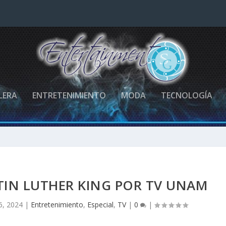
LERA
ENTRETENIMIENTO
MODA
TECNOLOGÍA
TIN LUTHER KING POR TV UNAM
6, 2024
|
Entretenimiento
,
Especial
,
TV
|
0
|