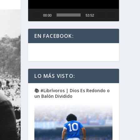
00:00
53:52
EN FACEBOOK:
LO MÁS VISTO:
📚 #Librívoros | Dios Es Redondo o
un Balón Dividido