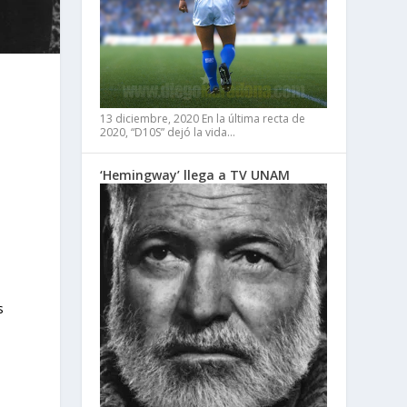
13 diciembre, 2020
En la última recta de
2020, “D10S” dejó la vida…
‘Hemingway’ llega a TV UNAM
s