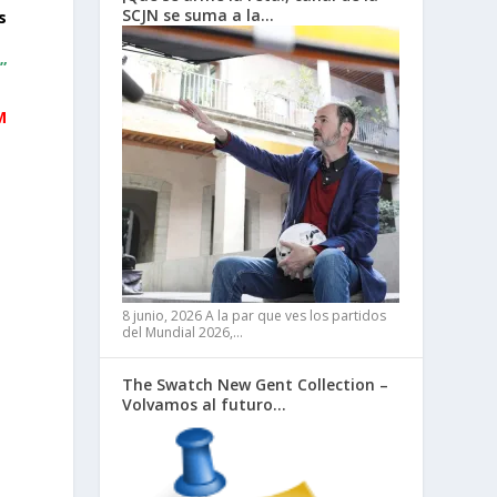
SCJN se suma a la…
s
”
M
8 junio, 2026
A la par que ves los partidos
del Mundial 2026,…
The Swatch New Gent Collection –
Volvamos al futuro…