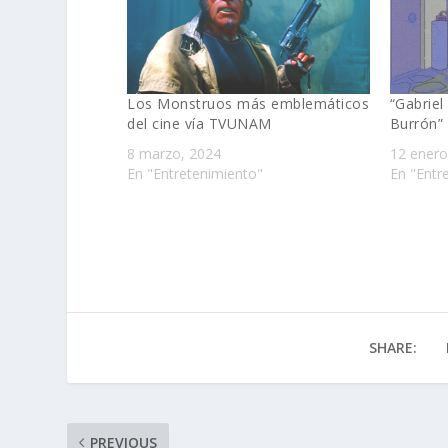
Los Monstruos más emblemáticos
“Gabriel
del cine vía TVUNAM
Burrón”
8 marzo, 2024
12 enero
En "Entretenimiento"
En "Entr
SHARE:
PREVIOUS