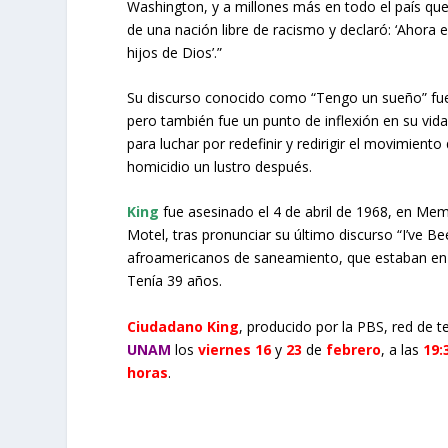
Washington, y a millones más en todo el país que 
de una nación libre de racismo y declaró: ‘Ahora 
hijos de Dios’.”
Su discurso conocido como “Tengo un sueño” fue 
pero también fue un punto de inflexión en su vida
para luchar por redefinir y redirigir el movimien
homicidio un lustro después.
King
fue asesinado el 4 de abril de 1968, en Me
Motel, tras pronunciar su último discurso “I’ve 
afroamericanos de saneamiento, que estaban en h
Tenía 39 años.
Ciudadano King
, producido por la PBS, red de t
UNAM
los
viernes 16
y
23
de
febrero
, a las
19:
horas
.