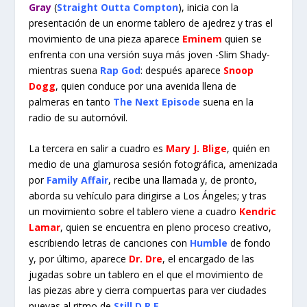
Gray
(
Straight Outta Compton
), inicia con la
presentación de un enorme tablero de ajedrez y tras el
movimiento de una pieza aparece
Eminem
quien se
enfrenta con una versión suya más joven -Slim Shady-
mientras suena
Rap God
: después aparece
Snoop
Dogg
, quien conduce por una avenida llena de
palmeras en tanto
The Next Episode
suena en la
radio de su automóvil.
La tercera en salir a cuadro es
Mary J. Blige
, quién en
medio de una glamurosa sesión fotográfica, amenizada
por
Family Affair
, recibe una llamada y, de pronto,
aborda su vehículo para dirigirse a Los Ángeles; y tras
un movimiento sobre el tablero viene a cuadro
Kendric
Lamar
, quien se encuentra en pleno proceso creativo,
escribiendo
letras de canciones con
Humble
de fondo
y, por último, aparece
Dr. Dre
, el encargado de las
jugadas sobre un tablero en el que el movimiento de
las piezas abre y cierra compuertas para ver ciudades
nuevas al ritmo de
Still D.R.E
.