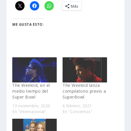
Más
ME GUSTA ESTO:
The Weeknd, en el
The Weeknd lanza
medio tiempo del
compilatorio previo a
Super Bowl
SuperBowl
13 noviembre, 2020
6 febrero, 2021
En "Internacional"
En "Conciertos"