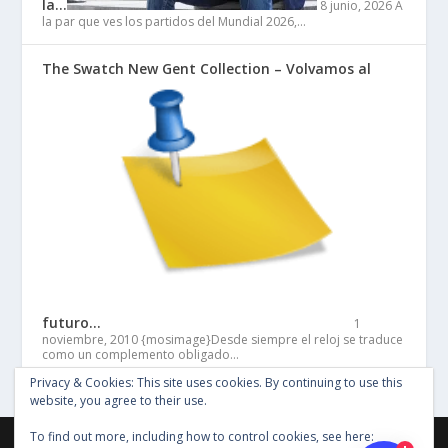
la…
8 junio, 2026
A
la par que ves los partidos del Mundial 2026,…
The Swatch New Gent Collection – Volvamos al
futuro…
1
noviembre, 2010
{mosimage}Desde siempre el reloj se traduce
como un complemento obligado…
Privacy & Cookies: This site uses cookies. By continuing to use this
website, you agree to their use.
To find out more, including how to control cookies, see here:
©Copyright Entertainment SG 2018, Todos los derechos