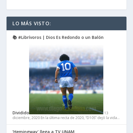
LO MÁS VISTO:
📚 #Librívoros | Dios Es Redondo o un Balón
Dividido
13
diciembre, 2020
En la última recta de 2020, “D10S” dejó la vida…
‘Hemingway’ llega a TV UNAM