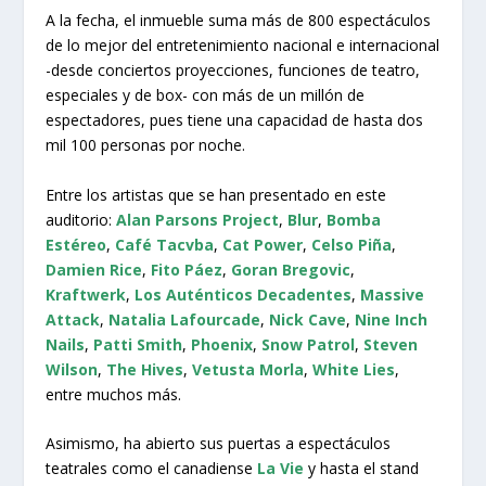
A la fecha, el inmueble suma más de 800 espectáculos
de lo mejor del entretenimiento nacional e internacional
-desde conciertos proyecciones, funciones de teatro,
especiales y de box- con más de un millón de
espectadores, pues tiene una capacidad de hasta dos
mil 100 personas por noche.
Entre los artistas que se han presentado en este
auditorio:
Alan Parsons Project
,
Blur
,
Bomba
Estéreo
,
Café Tacvba
,
Cat Power
,
Celso Piña
,
Damien Rice
,
Fito Páez
,
Goran Bregovic
,
Kraftwerk
,
Los Auténticos Decadentes
,
Massive
Attack
,
Natalia Lafourcade
,
Nick Cave
,
Nine Inch
Nails
,
Patti Smith
,
Phoenix
,
Snow Patrol
,
Steven
Wilson
,
The Hives
,
Vetusta Morla
,
White Lies
,
entre muchos más.
Asimismo, ha abierto sus puertas a espectáculos
teatrales como el canadiense
La Vie
y hasta el stand