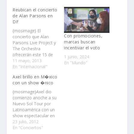
Reubican el concierto
de Alan Parsons en
DF
{mosimage} El
Con promociones,
concierto que Alan
marcas buscan
Parsons Live Project y
incentivar el voto
The Orchestra
ofrecerán este 15 de
1 junio, 2024
mayo se realizará en El
11 mayo, 2013
En "Mundo"
Plaza Condesa y no en
En "Internacional"
el Auditorio Blackberry,
Axel brillo en M�xico
como se anunció
con un show �nico
originalmente, informó
la empresa promotora
{mosimage}Axel dio
del show mediante un
comienzo anoche a su
comunicado de
Nuevo Sol Tour por
prensa.......
Latinoamérica con un
show espectacular en
Plaza Condesa,
23 julio, 2012
México……
En "Conciertos"