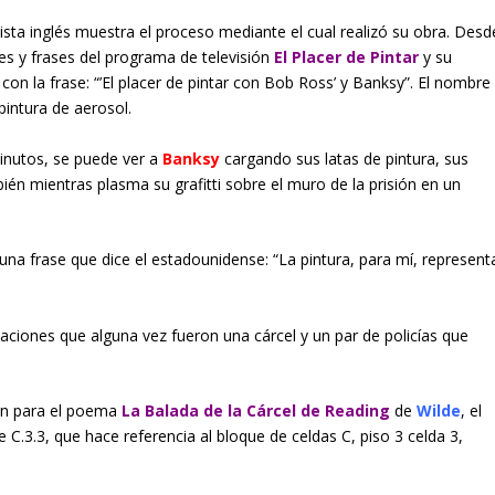
rtista inglés muestra el proceso mediante el cual realizó su obra. Desd
enes y frases del programa de televisión
El Placer de Pintar
y su
a con la frase: “’El placer de pintar con Bob Ross’ y Banksy”. El nombre
pintura de aerosol.
minutos, se puede ver a
Banksy
cargando sus latas de pintura, sus
ambién mientras plasma su grafitti sobre el muro de la prisión en un
una frase que dice el estadounidense: “La pintura, para mí, represent
alaciones que alguna vez fueron una cárcel y un par de policías que
ión para el poema
La Balada de la Cárcel de Reading
de
Wilde
, el
C.3.3, que hace referencia al bloque de celdas C, piso 3 celda 3,