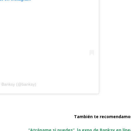
y Banksy (@banksy)
También te recomendamo
“Atrápame si puedes”, la expo de Banksy en líne