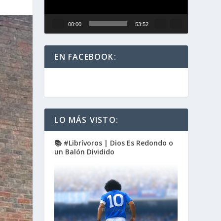
00:00
53:52
EN FACEBOOK:
LO MÁS VISTO:
📚 #Librívoros | Dios Es Redondo o
un Balón Dividido