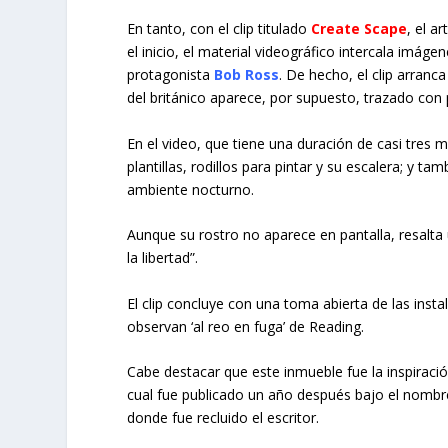
En tanto, con el clip titulado
Create Scape
, el a
el inicio, el material videográfico intercala imág
protagonista
Bob Ross
. De hecho, el clip arranc
del británico aparece, por supuesto, trazado con 
En el video, que tiene una duración de casi tres 
plantillas, rodillos para pintar y su escalera; y t
ambiente nocturno.
Aunque su rostro no aparece en pantalla, resalta 
la libertad”.
El clip concluye con una toma abierta de las inst
observan ‘al reo en fuga’ de Reading.
Cabe destacar que este inmueble fue la inspirac
cual fue publicado un año después bajo el nombre 
donde fue recluido el escritor.