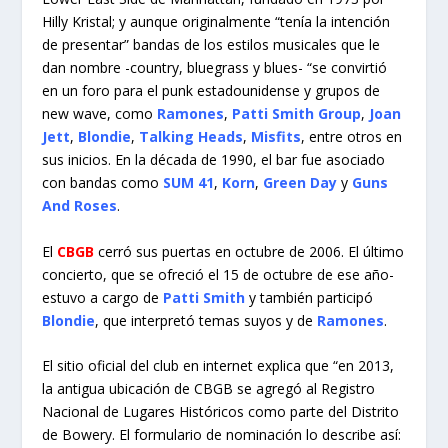
Hilly Kristal; y aunque originalmente “tenía la intención
de presentar” bandas de los estilos musicales que le
dan nombre -country, bluegrass y blues- “se convirtió
en un foro para el punk estadounidense y grupos de
new wave, como
Ramones
,
Patti Smith Group
,
Joan
Jett
,
Blondie
,
Talking Heads
,
Misfits
, entre otros en
sus inicios. En la década de 1990, el bar fue asociado
con bandas como
SUM 41
,
Korn
,
Green Day
y
Guns
And Roses
.
El
CBGB
cerró sus puertas en octubre de 2006. El último
concierto, que se ofreció el 15 de octubre de ese año-
estuvo a cargo de
Patti Smith
y también participó
Blondie
, que interpretó temas suyos y de
Ramones
.
El sitio oficial del club en internet explica que “en 2013,
la antigua ubicación de CBGB se agregó al Registro
Nacional de Lugares Históricos como parte del Distrito
de Bowery. El formulario de nominación lo describe así: