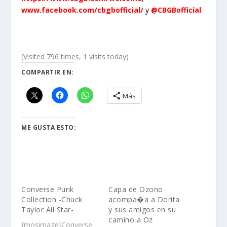
www.facebook.com/cbgbofficial/
y
@CBGBofficial
.
(Visited 796 times, 1 visits today)
COMPARTIR EN:
Más
ME GUSTA ESTO:
Converse Punk
Capa de Ozono
Collection -Chuck
acompa�a a Dorita
Taylor All Star-
y sus amigos en su
camino a Oz
{mosimage}Converse