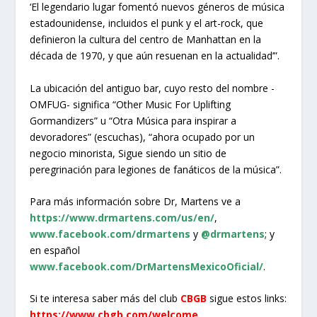
‘El legendario lugar fomentó nuevos géneros de música
estadounidense, incluidos el punk y el art-rock, que
definieron la cultura del centro de Manhattan en la
década de 1970, y que aún resuenan en la actualidad’”.
La ubicación del antiguo bar, cuyo resto del nombre -
OMFUG- significa “Other Music For Uplifting
Gormandizers” u “Otra Música para inspirar a
devoradores” (escuchas), “ahora ocupado por un
negocio minorista, Sigue siendo un sitio de
peregrinación para legiones de fanáticos de la música”.
Para más información sobre Dr, Martens ve a
https://www.drmartens.com/us/en/
,
www.facebook.com/drmartens
y
@drmartens
; y
en español
www.facebook.com/DrMartensMexicoOficial/
.
Si te interesa saber más del club
CBGB
sigue estos links:
https://www.cbgb.com/welcome
,