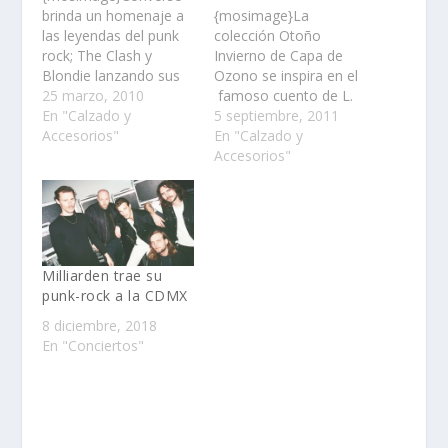
brinda un homenaje a
{mosimage}La
las leyendas del punk
colección Otoño
rock; The Clash y
Invierno de Capa de
Blondie lanzando sus
Ozono se inspira en el
nuevas colecciones
25 marzo, 2010
famoso cuento de L.
con estilos punk!!......
En "Calzado y
Frank Baum “El Mago
5 septiembre, 2011
Accesorios"
de Oz”……
En "Calzado y
Accesorios"
Milliarden trae su
punk-rock a la CDMX
8 diciembre, 2018
En "Conciertos"