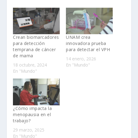
Crean biomarcadores
UNAM crea
para detección
innovadora prueba
temprana de cáncer
para detectar el VPH
de mama
14 enero, 2026
18 octubre, 2024
En "Mundo"
En "Mundo"
¿Cómo impacta la
menopausia en el
trabajo?
29 marzo, 2025
En "Mundo"