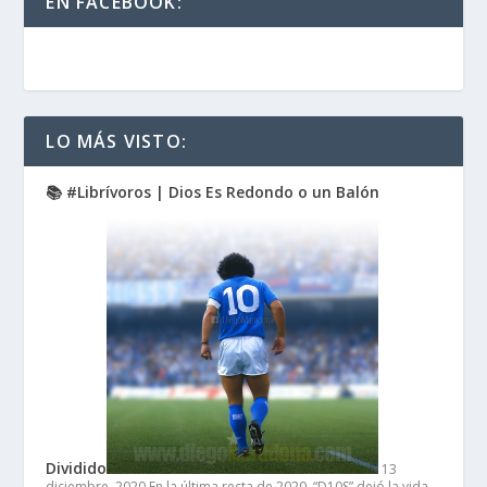
EN FACEBOOK:
LO MÁS VISTO:
📚 #Librívoros | Dios Es Redondo o un Balón
Dividido
13
diciembre, 2020
En la última recta de 2020, “D10S” dejó la vida…