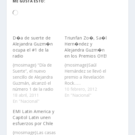
ME GUSTA ESTO:
Loading…
D�a de suerte de
Triunfan Zo�, Sa�l
Alejandra Guzm�n
Hern�ndez y
ocupa el #1 de la
Alejandra Guzm�n
radio
en los Premios OYE!
{mosimage} “Día de
{mosimage}Saúl
Suerte”, el nuevo
Hernández se llevó el
sencillo de Alejandra
premio a Revelación
Guzmán, alcanzó el
Rock……
número 1 de la radio
10 febrero, 2012
nacional de pop en
18 abril, 2011
En "Nacional"
español……
En "Nacional"
EMI Latin America y
Capitol Latin unen
esfuerzos por Chile
{mosimage}Las casas