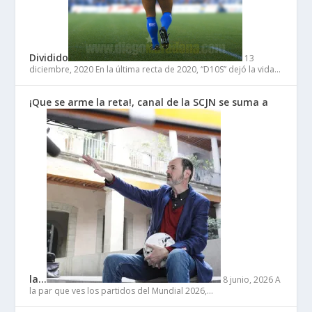
Dividido
13
diciembre, 2020
En la última recta de 2020, “D10S” dejó la vida…
¡Que se arme la reta!, canal de la SCJN se suma a
la…
8 junio, 2026
A
la par que ves los partidos del Mundial 2026,…