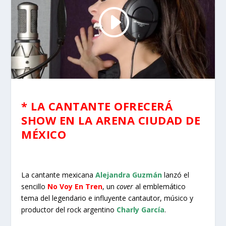
* LA CANTANTE OFRECERÁ
SHOW EN LA ARENA CIUDAD DE
MÉXICO
La cantante mexicana
Alejandra Guzmán
lanzó el
sencillo
No Voy En Tren
, un
cover
al emblemático
tema del legendario e influyente cantautor, músico y
productor del rock argentino
Charly García
.