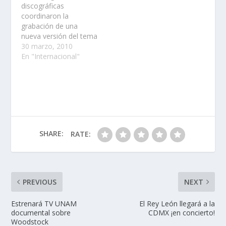
discográficas
coordinaron la
grabación de una
nueva versión del tema
“Que cante la vida”
30 marzo, 2010
para ayudar a las
En "Internacional"
víctimas del terremoto
de Chile……
SHARE:
RATE:
PREVIOUS
NEXT
Estrenará TV UNAM
El Rey León llegará a la
documental sobre
CDMX ¡en concierto!
Woodstock