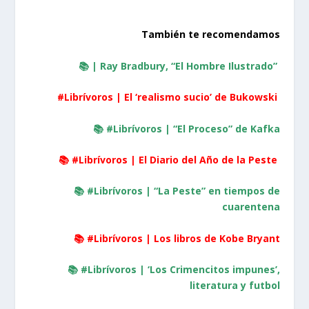
También te recomendamos
📚
| Ray Bradbury, “El Hombre Ilustrado”
#Librívoros |
El ‘realismo sucio’ de Bukowski
📚
#Librívoros |
“El Proceso” de Kafka
📚
#Librívoros | El Diario del Año de la Peste
📚
#Librívoros | “La Peste” en tiempos de
cuarentena
📚
#Librívoros | Los libros de Kobe Bryant
📚
#Librívoros | ‘Los Crimencitos impunes’,
literatura y futbol