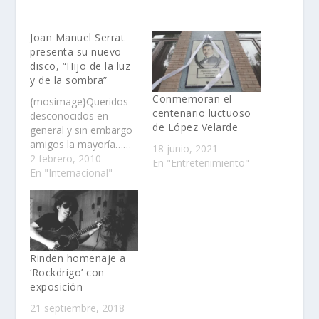
Joan Manuel Serrat
presenta su nuevo
disco, “Hijo de la luz
y de la sombra”
Conmemoran el
{mosimage}Queridos
centenario luctuoso
desconocidos en
de López Velarde
general y sin embargo
amigos la mayoría……
18 junio, 2021
2 febrero, 2010
En "Entretenimiento"
En "Internacional"
Rinden homenaje a
‘Rockdrigo’ con
exposición
21 septiembre, 2018